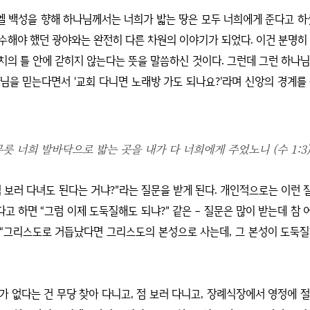
엘 백성을 향해 하나님께서는 너희가 밟는 땅은 모두 너희에게 준다고 
준수해야 했던 광야와는 완전히 다른 차원의 이야기가 되었다
.
이건 분명히
치의 틀 안에 갇히지 않는다는 뜻을 말씀하신 것이다
.
그런데 그런 하나님
나님을 믿는다면서
‘
교회 다니면 노래방 가도 되나요
?’
라며 신앙의 경계를 
릇 너희 발바닥으로 밟는 곳을 내가 다 너희에게 주었노니 (수 1:3
점 보러 다녀도 된다는 거냐
?”
라는 질문을 받게 된다
.
개인적으로는 이런 
다고 하면
“
그럼 이제 도둑질해도 되냐
?”
같은
–
질문은 많이 받는데 참 
“
그리스도로 거듭났다면 그리스도의 본성으로 사는데
,
그 본성이 도둑질
가 없다는 건 무당 찾아 다니고
,
점 보러 다니고
,
장례식장에서 영정에 절