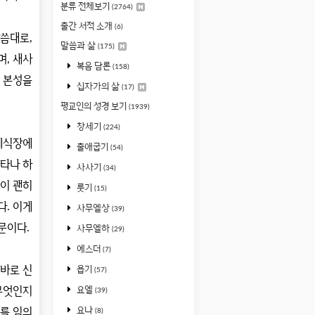
분류 전체보기
(2764)
출간 서적 소개
(6)
말씀대로
,
말씀과 삶
(175)
며
,
새사
복음 담론
(158)
 본성을
십자가의 삶
(17)
평교인의 성경 보기
(1939)
창세기
(224)
례식장에
출애굽기
(54)
타나 하
사사기
(34)
이 괜히
룻기
(15)
다
.
이게
사무엘상
(39)
때문이다
.
사무엘하
(29)
에스더
(7)
바로 신
욥기
(57)
 무엇인지
요엘
(39)
요나
를 임의
(8)