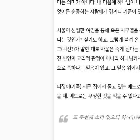
다는 의미가 아니다
.
내 마음에 하나님이 
엇이든 순종하는 사람에게 경계나 기준이 
사울이 신접한 여인을 통해 죽은 사무엘을
다는 것인가
?
싶기도 하고
,
그렇게 불려 온
그
(
귀신
?)
가 말한 대로 사울은 죽게 된다는
진 신앙과 교리적 관점이 아니라 하나님께
으로 족하다는 믿음이 있고
,
그 믿음 위에서
피쟁이
(
가죽
)
시몬 집에서 졸고 있는 베드
을 때
,
베드로는 부정한 것을 먹을 수 없다
또 두번째 소리 있으되 하나님께서