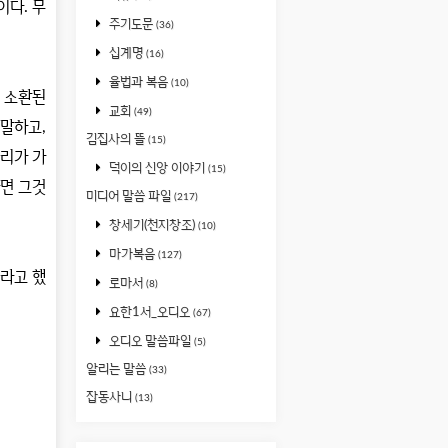
것이다
.
무
주기도문
(36)
십계명
(16)
율법과 복음
(10)
 소환된
교회
(49)
 말하고
,
김집사의 뜰
(15)
리가 가
덕이의 신앙 이야기
(15)
면 그것
미디어 말씀 파일
(217)
창세기(천지창조)
(10)
마가복음
(127)
라고 했
로마서
(8)
요한1서_오디오
(67)
오디오 말씀파일
(5)
알리는 말씀
(33)
잡동사니
(13)