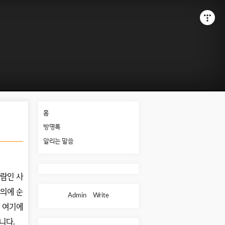
홈
방명록
알리는 말씀
람인 사
의에 순
Admin
Write
 여기에
아니다
.