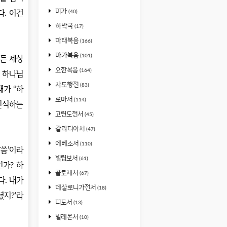
미가
다
.
이건
(40)
하박국
(17)
마태복음
(166)
마가복음
(101)
든 세상
요한복음
(164)
.
하나님
사도행전
(83)
내가
“
하
로마서
(114)
인식하는
고린도전서
(45)
갈라디아서
(47)
에베소서
(110)
말씀
’
이라
빌립보서
(61)
인가
?
하
골로새서
(67)
다
.
내가
데살로니가전서
(18)
셨지
?’
라
디도서
(13)
빌레몬서
(10)