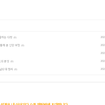
구출하는 다윗
202
(0)
 통해 본 신앙 여정
202
(0)
202
도의 본성
202
(0)
님의 대 원리
202
(0)
 성경은 내 이야기다 오픈 채팅방에 초대합니다.