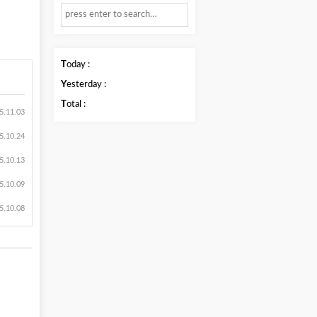
T
oday :
Y
esterday :
T
otal :
5.11.03
5.10.24
5.10.13
5.10.09
5.10.08