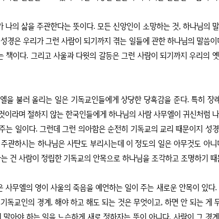
가 나의 삶을 주관한다는 뜻이다
.
모든 신앙인이 소망하는 것
,
하나님의 
 성경은 우리가 그런 사람이 되기까지 겪는 일들에 관한 하나님의 말씀이
는 책이다
.
그리고 사울과 다윗의 갈등은 그런 사람이 되기까지 우리의 옛
무엘을 불러 올리는 일은 기독교인들에게 상당한 당혹감을 준다
.
특히 장
 것이라며 절하지 않는 한국인들에게 하나님의 사람 사무엘이 귀신처럼 나
 주는 일이다
.
그런데 그런 의아함은 순전히 기독교의 교리 때문이지 성경
 주관하시는 하나님은 사탄도 부리시는데 이 정도의 일은 아무것도 아니
는 건 사람이 정립한 기독교의 안목으로 하나님을 조각하고 조명하기 
은 사무엘의 영이 사울의 죽음을 예언하는 일이 주는 새로운 안목이 있다
.
 기독교인의 경계
,
해야 하고 해도 되는 것은 무엇이고
,
하면 안 되는 게
 말아야 하는 일을 느슨하게 새로 정하자는 뜻이 아니다
.
사람이 그 경계