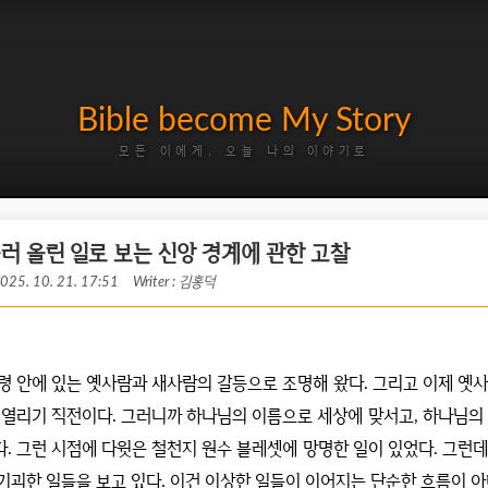
Bible become My Story
모든 이에게, 오늘 나의 이야기로
 불러 올린 일로 보는 신앙 경계에 관한 고찰
2025. 10. 21. 17:51
Writer : 김홍덕
령 안에 있는 옛사람과 새사람의 갈등으로 조명해 왔다
.
그리고 이제 옛사
 열리기 직전이다
.
그러니까 하나님의 이름으로 세상에 맞서고
,
하나님의 
다
.
그런 시점에 다윗은 철천지 원수 블레셋에 망명한 일이 있었다
.
그런데
기괴한 일들을 보고 있다
.
이건 이상한 일들이 이어지는 단순한 흐름이 