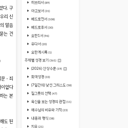
히브리서
(89)
하셨다
.
구
야고보서
(31)
 우리 신
베드로전서
(108)
의 말씀
베드로후서
(30)
묻는 건
요한1서
(96)
유다서
(20)
요한계시록
(1)
)
주제별 성경 보기
(361)
(2026) 산상수훈
(19)
회색성경
(33)
질문
-
죄
(7일간의) 낯선 그리스도
(58)
어이없다
질그릇의 선택
(47)
하는 본
육신을 보는 성경의 관점
(11)
예수님의 비유와 기적
(23)
내용과 형식
(38)
해도 된
치유
(21)