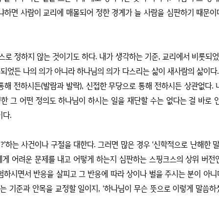
냐하면 사람이 교리에 매몰되어 정한 경계가 늘 사람을 심판하기 때문이
스로 정하지 않는 것이기도 하다
.
내가 생각하는 기준
,
교리에서 비롯되었
롯되었든 나의 의가 아니라 하나님의 의가 다스리는 삶이 새사람의 삶이다
통해 전하시든
(
발람과 발락
),
신접한 무당으로 통해 전하시든 상관없다
.
한 그 어떤 정의도 하나님이 하시는 일을 재단할 수는 없다는 걸 바로 
이다
.
지
?’
하는 사건이나 구절을 대한다
.
그러면 많은 경우
‘
신학적으로 난해한 
에게 어려운 문제를 내고 어떻게 하는지 심판하는 스핑크스의 상위 버전
험하시면서 반응을 살피고 그 반응에 따라 상이나 벌을 주시는 분이 아니
보는 기준과 안목을 교정할 일이지
, ‘
하나님이 무슨 뜻으로 이렇게 말씀하