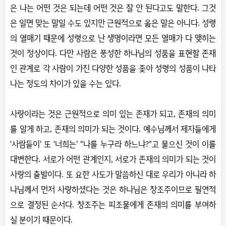
은 나는 어떤 것은 되는데 어떤 것은 잘 안 된다고도 말한다
.
그것
은 일면 맞는 말일 수도 있지만 근원적으로 옳은 말은 아니다
.
성령
의 열매기 때문에 성령으로 난 생명이라면 모든 열매가 다 맺히는
것이 정상이다
.
다만 사람은 풍성한 하나님의 성품을 표현할 존재
인 관계로 각 사람이 가진 다양한 성품을 좇아 성령의 성품이 나타
나는 정도의 차이가 있을 수는 있다
.
사랑이라는 것은 근원적으로 의미 있는 존재가 되고
,
존재의 의미
를 알게 하고
,
존재의 의미가 되는 것이다
.
예수님께서 제자들에게
‘
사람들이
’
또
‘
너희는
’ “
나를 누구라 하느냐
?”
고 물으신 것이 이를
대변한다
.
서로가 어떤 관계인지
,
서로가 존재의 의미가 되는 것이
사랑의 출발이다
.
또 요한 사도가 말씀하신 대로 우리가 아니라 하
나님께서 먼저 사랑하셨다는 것은 하나님은 창조주이므로 필연적
으로 결정된 순서다
.
창조주는 피조물에게 존재의 의미를 부여하
실 분이기 때문이다
.