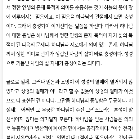
서 정한 인생의 존재 목적과 의미를 순종하는 것이 하늘의 뜻이 땅
에 이루어지는 믿음이고
,
이 믿음을 하나님의 관점에서 보면 충성
이다
.
그래서 충성되이 여기신다는 말씀을 하신다
.
따라서 하나님
에 대한 충성은 하나님께서 정한 인생의 존재 목적이 자기 삶의 목
적이 된 다음의 문제다
.
하나님과 서로에게 의미 있는 존재
,
하나님
께서 정한 의미로 관계가 정립된 사람의 삶이 바로 충성이다
.
성령
으로 거듭난 사람의 삶 자체가 충성이라는 의미다
.
끝으로 절제
.
그러나 믿음과 소망이 이 성령의 열매에 열거되지 않
았다고 성령의 열매가 아니라고 할 수 없듯이 성령의 열매가 이것
으로 다 표현된 건 아니다
.
그만큼 하나님의 풍성함은 무궁하다
.
이
절제는 어쩌면 그 무궁한 하나님이 주신 그리스도라는 본성이 발
산적이지 않다는 의미일지 모른다
.
하나님을 믿는 사람들은 의외
로 능동적이고 발산적이며 어떤 면에서는 공격적이다
. “
예수 천국
!
불신 지옥
!”
이라고 외치는 일면이 대표적이다
.
믿음이라는 것이 근