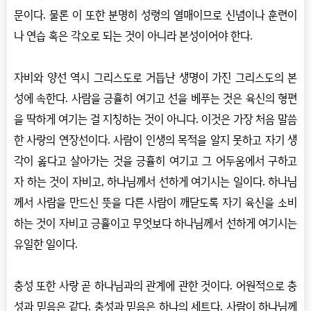
문이다
.
물론 이 또한 분명히 성령의 열매이므로 신념이나 훈련이
나 연습 혹은 각오로 되는 것이 아니라 본성이어야 한다
.
자비와 양선 역시 그리스도로 거듭난 생명이 가진 그리스도의 본
성에 속한다
.
사람을 긍휼히 여기고 선을 베푸는 것은 육신의 형편
을 딱하게 여기는 걸 지칭하는 것이 아니다
.
이것은 가장 처음 말씀
한 사랑의 연장선이다
.
사람이 인생의 목적을 알지 못하고 자기 생
각이 옳다고 살아가는 것을 긍휼히 여기고 그 어두움에서 구하고
자 하는 것이 자비고
,
하나님께서 선하게 여기시는 일이다
.
하나님
께서 사람을 만드신 뜻을 다른 사람이 깨닫도록 자기 육신을 소비
하는 것이 자비고 긍휼이고 무엇보다 하나님께서 선하게 여기시는
유일한 일이다
.
충성 또한 사랑 곧 하나님과의 관계에 관한 것이다
.
어원적으로 충
성과 믿음은 같다
.
충성과 믿음은 하나의 세트다
.
사람이 하나님께