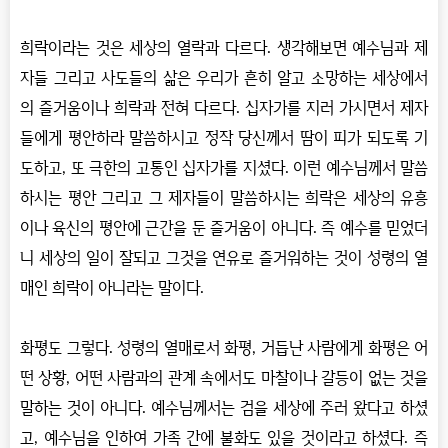
희락이라는 것은 세상의 열락과 다르다
.
생각해보면 예수님과 제
자들 그리고 사도들의 삶은 우리가 흔히 알고 소망하는 세상에서
의 즐거움이나 희락과 전혀 다르다
.
십자가를 지러 가시면서 제자
들에게 평안하라 말씀하시고 정작 당신께서 땀이 피가 되도록 기
도하고
,
또 극한의 고통인 십자가를 지셨다
.
이런 예수님께서 말씀
하시는 평안 그리고 그 제자들이 말씀하시는 희락은 세상의 유흥
이나 육신의 평안에 근간을 둔 즐거움이 아니다
.
즉 예수를 믿었더
니 세상의 일이 잘되고 그것을 연유로 즐거워하는 것이 성령의 열
매인 희락이 아니라는 말이다
.
화평도 그렇다
.
성령의 열매로서 화평
,
거듭난 사람에게 화평은 어
떤 상황
,
어떤 사람과의 관계 속에서도 마찰이나 갈등이 없는 것을
말하는 것이 아니다
.
예수님께서는 검을 세상에 주러 왔다고 하셨
고
,
예수님을 인하여 가족 간에 불화도 있을 것이라고 하셨다
.
즉