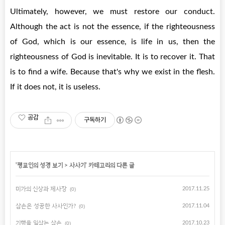
Ultimately, however, we must restore our conduct.
Although the act is not the essence, if the righteousness
of God, which is our essence, is life in us, then the
righteousness of God is inevitable. It is to recover it. That
is to find a wife. Because that's why we exist in the flesh.
If it does not, it is useless.
공감
구독하기
'
평교인의 성경 보기
>
사사기
' 카테고리의 다른 글
미가의 신상과 제사장
2017.11.25
(0)
삼손은 성공한 사사인가?
2017.11.04
(0)
기행을 일삼는 삼손
2017.10.23
(0)